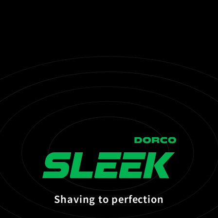
SLEEK
S
h
a
v
i
n
g
t
o
p
e
r
f
e
c
t
i
o
n